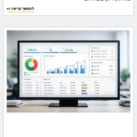
<< להמשך קריאה