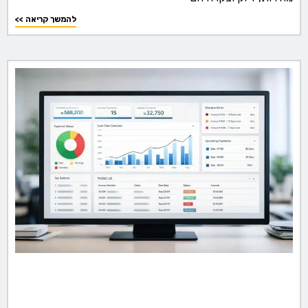
<< להמשך קריאה