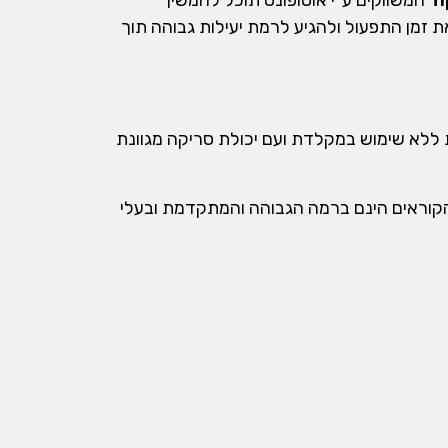
וד
המשווקים ע"י אוטופונט תוכל להמשיך
 זמן התפעול ולהגיע לרמת יעילות גבוהה תוך
ת ללא שימוש במקלדת ועם יכולת סריקה מגוונת
נט בחרה בשני מותגים בין-לאומיים המובילים את סורקי\קוראי הברקוד בשוק Datalogic ו- Honeywell, הקוראים הינם ברמה הגבוהה והמתקדמת ובעלי