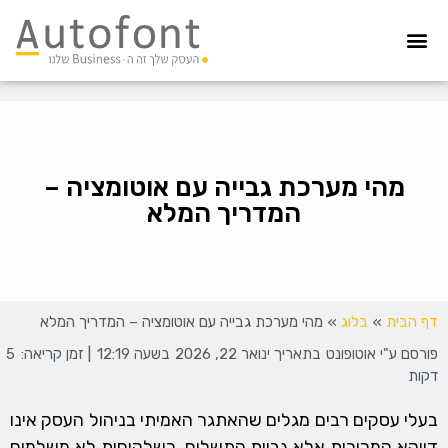
מערכת גבייה
הדפסת צ’קים
הפקדת צ’קים
קיפול ועיטוף
איסוף חשבוניות
הדפסה מאובטחת
מהי מערכת גבייה עם אוטומציה –
המדריך המלא
דף הבית
»
בלוג
»
מהי מערכת גבייה עם אוטומציה – המדריך המלא
פורסם ע"י
אוטופונט
בתאריך
ינואר 22, 2026
בשעה
12:19
| זמן קריאה:
5
דקות
בעלי עסקים רבים מגלים שהאתגר האמיתי בניהול העסק אינו
דווקא המכירות אלא גביית התשלום. כשלקוחות לא משלמים