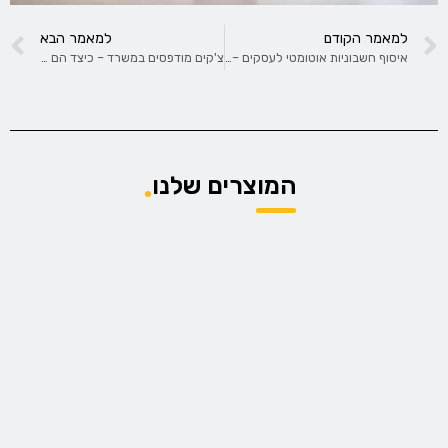
למאמר הקודם
למאמר הבא
איסוף חשבוניות אוטומטי לעסקים – סטנדרט חדש שמשנה את כללי המשחק
צ'קים מודפסים במשרד – כיצד הם מייעלים את התשלום לספקים?
המוצרים שלנו