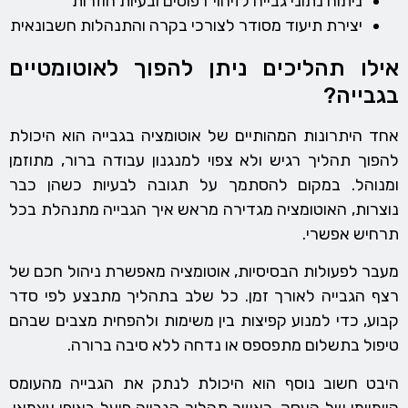
ניתוח נתוני גבייה לזיהוי דפוסים ובעיות חוזרות
יצירת תיעוד מסודר לצורכי בקרה והתנהלות חשבונאית
אילו תהליכים ניתן להפוך לאוטומטיים
בגבייה?
אחד היתרונות המהותיים של אוטומציה בגבייה הוא היכולת
להפוך תהליך רגיש ולא צפוי למנגנון עבודה ברור, מתוזמן
ומנוהל. במקום להסתמך על תגובה לבעיות כשהן כבר
נוצרות, האוטומציה מגדירה מראש איך הגבייה מתנהלת בכל
תרחיש אפשרי.
מעבר לפעולות הבסיסיות, אוטומציה מאפשרת ניהול חכם של
רצף הגבייה לאורך זמן. כל שלב בתהליך מתבצע לפי סדר
קבוע, כדי למנוע קפיצות בין משימות ולהפחית מצבים שבהם
טיפול בתשלום מתפספס או נדחה ללא סיבה ברורה.
היבט חשוב נוסף הוא היכולת לנתק את הגבייה מהעומס
היומיומי של העסק. כאשר תהליך הגבייה פועל באופן עצמאי,