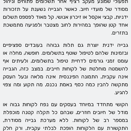
תפעולי שמונע מעקב רציף אחר תשלומים פתוחים וניהול
מסודר של מועדי חיוב. כאשר הגבייה נשענת על תזכורות
ידניות, קבצי אקסל או זיכרון אנושי, קל מאוד לפספס תשלום
אחד קטן שהופך במהירות לחוב מצטבר ולפגיעה מתמשכת
בתזרים.
גבייה ידנית יוצרת גם תלות גבוהה בעובדים ספציפיים
ובזמינות שלהם לטיפול שוטף בתשלומים. חופשה, מחלה או
עומס זמני גורמים לדחיית טיפול בתשלומים, ולעיתים אף
להשמטה מוחלטת של לקוחות חייבים. במצב כזה, הגבייה
אינה עקבית, התמונה הפיננסית אינה מלאה ובעל העסק
מתקשה להבין כמה כסף באמת נכנס, מה תקוע ומה צפוי
להגיע.
הקושי מתחדד במיוחד בעסקים עם נפח לקוחות גבוה או
מודל של חיובים חוזרים, שבהם כל תקלה קטנה מוכפלת
במספר רב של לקוחות. ללא מערכת גבייה מסודרת,
התקשורת עם הלקוחות הופכת לבלתי עקבית, ורק חלק