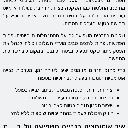
הפתוחים מצטמצם, העסק עובר מניהול תגובתי לניהול
מתוכנן. החלטות כמו השקעה בציוד, הרחבת פעילות או גיוס
עובדים מתקבלות על בסיס תמונת מצב אמיתית ולא על
תחושת בטן או הערכות חסרות.
שליטה בתזרים משפיעה גם על ההתנהלות היומיומית. פחות
הפתעות, פחות לחצים סביב מועדי תשלום ויכולת לנהל את
העסק מתוך שקט תפעולי וביטחון פיננסי, במקום כיבוי שריפות
מתמשך.
כדי לחזק תזרים מזומנים יציב לאורך זמן, מערכות גבייה
אוטומטיות תומכות בפעולות ניהוליות נוספות:
יצירת תחזיות הכנסה מבוססות נתוני גבייה בפועל
זיהוי מוקדם של מגמות בעייתיות בתשלומים
שיפור תכנון תזרים לטווח קצר ובינוני
חיזוק היכולת לעמוד בהתחייבויות שוטפות ללא לחץ
איך אוטומציה בגבייה משפיעה על חוויית