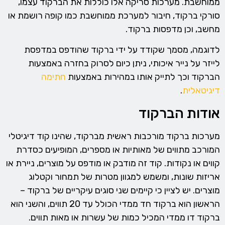
ממוחשבת. מערכות סריקה אלו כוללות את הברקוד עצמו,
סורקי ברקוד, חיבור למערכת ממוחשבת כמו קופה רושמת או
מחשב, וכן מדפסות ברקוד.
לדוגמה, מסמך שקודד על ידי ברקוד שהודפס במדפסת
לייזר על נייר איכותי, ניתן כיום לסרוק בחזרה באמצעות
הברקוד וכך לתייק אותו במהירות באמצעות
חתימה
דיגיטאלית
.
אודות הברקוד
מערכות ברקוד מורכבות ראשית מברקוד, שהינו קוד דיגיטלי
המורכב מתווים של מאותיות או מספרים, המופיעים כסדרת
קווים או נקודות. קוד זה מודבק או מודפס על מוצרים, ניירת או
אריזות שונות, ומשמש למגוון מטרות של תמחור וקטלוג
מוצרים. יש לציין כי קיימים שני סוגים עיקריים של ברקוד –
הראשון הוא ברקוד חד ממדי הכולל עד 20 תווים, והשני הוא
ברקוד דו ממדי המכיל כמות של עשרות או מאות תווים.