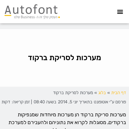
מערכת גבייה
הדפסת צ’קים
הפקדת צ’קים
קיפול ועיטוף
איסוף חשבוניות
הדפסה מאובטחת
מערכות לסריקת ברקוד
דף הבית
»
בלוג
»
מערכות לסריקת ברקוד
פורסם ע"י
אוטופונט
בתאריך
יוני 5, 2014
בשעה
08:40
| זמן קריאה:
דקות
מערכות סריקת ברקוד הן מערכות מיוחדות שמנפיקות
ברקודים, מסוגלות לקרוא את נתוניהם ולהעבירם למערכת