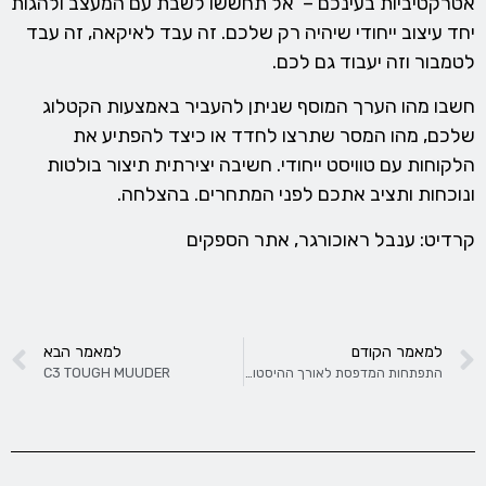
אטרקטיביות בעינכם – אל תחששו לשבת עם המעצב ולהגות
יחד עיצוב ייחודי שיהיה רק שלכם. זה עבד לאיקאה, זה עבד
לטמבור וזה יעבוד גם לכם.
חשבו מהו הערך המוסף שניתן להעביר באמצעות הקטלוג
שלכם, מהו המסר שתרצו לחדד או כיצד להפתיע את
הלקוחות עם טוויסט ייחודי. חשיבה יצירתית תיצור בולטות
ונוכחות ותציב אתכם לפני המתחרים. בהצלחה.
קרדיט: ענבל ראוכורגר, אתר הספקים
למאמר הקודם
למאמר הבא
התפתחות המדפסת לאורך ההיסטוריה
C3 TOUGH MUUDER