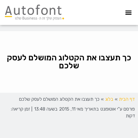
מערכת גבייה
הדפסת צ’קים
הפקדת צ’קים
קיפול ועיטוף
איסוף חשבוניות
הדפסה מאובטחת
כך תעצבו את הקטלוג המושלם לעסק
שלכם
דף הבית
»
בלוג
»
כך תעצבו את הקטלוג המושלם לעסק שלכם
פורסם ע"י
אוטופונט
בתאריך
מאי 11, 2015
בשעה
13:48
| זמן קריאה:
דקות