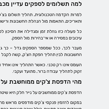
למה תשלומים לספקים עדיין מכב
למרות הקדמה הטכנולוגית, תהליך תשלום בצ’קים
ותאריכים, התאמות מול הנהלת החשבונות ורישום ח
כל פעולה כזו גוזלת זמן ומגדילה את הסיכון ל
עיכובים במסירה או אי־בהירות מול הספק.
מעבר לכך, ככל שמספר הספקים גדל – כך גדלי
החשבונות לבין תהליך הפקת הצ’ק, קשה לקבל ת
העומס אינו רק טכני. כאשר התהליך אינו אחיד ו
זקוק לתהליך עבודה ברור, מתועד ועקבי.
מהי הדפסת צ’קים ממוחשבת על ני
הדפסת צ’קים ממוחשבים על נייר חלק היא שיטה
במקום להזמין פנקסי צ’קים מודפסים מראש מהב