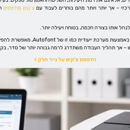
ם, אלא גם את רמת היעילות, השליטה והאמון מול ספקים. בעידן
זי – אך יותר ויותר מהם בוחרים לעבוד עם
צ’קים מודפסים
המ
ל אותו בצורה חכמה, בטוחה ויעילה יותר.
הדפסת צ’קים ממוחשבים על נייר חלק מ
יש – אך תהליך העבודה משתדרג לרמה גבוהה יותר של סדר, בק
הדפסת צ'קים על נייר חלק >