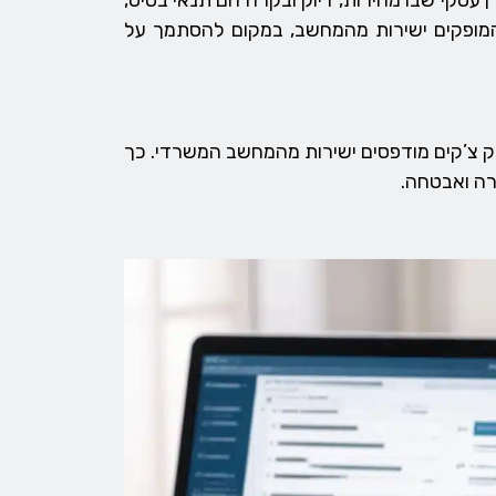
 עסקי שבו מהירות, דיוק ובקרה הם תנאי בסיס,
ופקים ישירות מהמחשב, במקום להסתמך על
אובטח, באמצעות מערכת ייעודית כמו זו של Autofont, מאפשרת להפיק צ’קים מודפסים ישירות מהמחשב המשרדי. כך
רה ואבטחה.