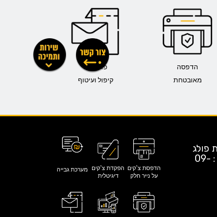
הדפסה
פתרונות
מאובטחת
קיפול ועיטוף
 יד חרוצים 27 נתניה א.ת פולג
| פקס : 09-
הדפסת צ'קים
הפקדת צ'קים
מערכת גבייה
על נייר חלק
דיגיטלית