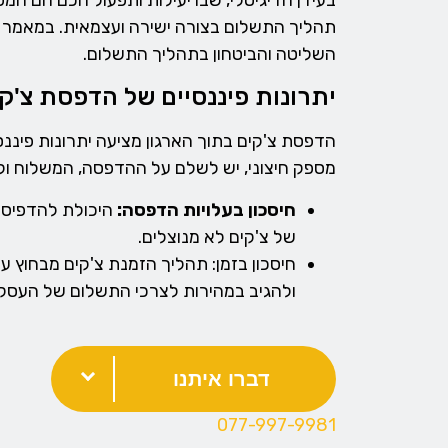
בעידן הדיגיטלי, שבו יעילות ותפעול חכם הם המ
תהליך התשלום בצורה ישירה ועצמאית. במאמר זה
השליטה והביטחון בתהליך התשלום.
יתרונות פיננסיים של הדפסת צ'ק
הדפסת צ'קים בתוך הארגון מציעה יתרונות פיננס
מספק חיצוני, יש לשלם על ההדפסה, המשלוח ול
חיסכון בעלויות הדפסה:
היכולת להדפיס צ
של צ'קים לא מנוצלים.
חיסכון בזמן: תהליך הזמנת צ'קים מבחוץ עש
ולהגיב במהירות לצרכי התשלום של העסק.
דברו איתנו
077-997-9981