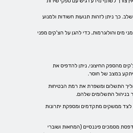
ן צורך לשתף מידע רגיש עם ספקי שירות
. כך ניתן לזהות תנועות חשודות ולמנוע
ים והולוגרמות, כדי להגן על הצ'קים מפני
קים מהספק החיצוני, ניתן להדפיס את
היתקע במצב של חוסר.
הליך התשלום ומשפרת את רמת הבטיחות
תר בניהול התשלומים שלהם.
ה לצד ממשקים מתקדמים ומספקת יתרונות
צ’קים על נייר חלק – מערכת ChequePrint מיועדת לאפשר הדפסת מסמכים פיננסיים (המחאות ושוברי