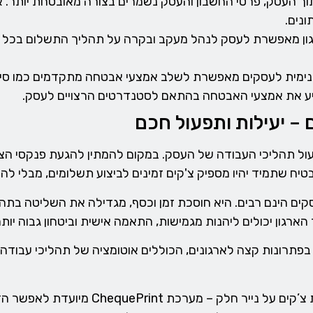
ך העסק, פרטי החשבון והעסק נשמרים בצורה מאובטחת יותר. אי
ונים.
 מאפשרת לעסק לנהל מעקב ובקרה על תהליך התשלום בכל שלב
מית לעסקים מאפשרת לשלב אמצעי אבטחה מתקדמים כמו סימני מ
ע את אמצעי האבטחה בהתאם לסטנדרטים הרצויים לעסק.
– יעילות ותפעול חכם
עול תהליכי העבודה של העסק. במקום להמתין להגעת פנקסי הצ'
בטיח שתמיד יהיו מספיק צ'קים זמינים לביצוע תשלומים, מבלי ל
ים הינם רבים. היא חוסכת זמן וכסף, מגדילה את השליטה בת
ארגון יכולים ליהנות מגמישות, התאמה אישית וביטחון גבוה יו
פתרונות קצה לארגונים, הכוללים אוטומציה של תהליכי עבוד
אצלנו תמצאו שירותי הדפסה מאובטחת, הדפסת 