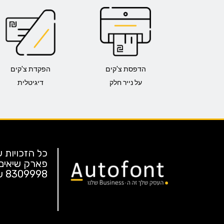
הדפסת צ'קים
הפקדת צ'קים
על נייר חלק
דיגיטלית
פארק שיאים
8309998
שע