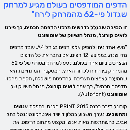
הדפים המודפסים בעולם מגיע למרחק
שגדול פי-62 מהמרחק לירח"
זו הסיבה שבגלל נדרשים מרכזי הדפסה חכמים, כך פירט
לואיס קורונל, מנהל השיווק של אוטופונט
"מעץ אחד ניתן להפיק אלפי דפים בגודל A4. עובד מדפיס
מדי שנה, בממוצע, 12 דפים. אם נחבר את כל הדפים
הנצרכים ביום אחד בעולם, נגיע למרחק מטורף של פי 62
מהמרחק בין הירח לכדור הארץ. המסקנה המתחייבת היא
שהמענה לצמצום הצריכה ולהדפסה מושכלת, הקמת מרכזי
הדפסה חכמים", כך אמר
לואיס קורונל
, מנהל השיווק של
אוטופונט
(Autofont).
קורונל דיבר בכנס PRINT 2015 הכנס בהפקת א
נשים
ומחשבים
, נערך השבוע במלון דייוויד אינטרקונטיננטל בתל
אביב, בהשתתפות מאות אנשי מקצוע מתחום הדפוס. את
הכנס הנחו
פלי הנמר
, יזם ומנהיג אנשים ומחשבים ו
יהודה