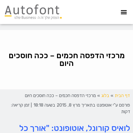
מערכת גבייה
הדפסת צ’קים
הפקדת צ’קים
קיפול ועיטוף
איסוף חשבוניות
הדפסה מאובטחת
מרכזי הדפסה חכמים – ככה חוסכים
היום
דף הבית
»
בלוג
»
מרכזי הדפסה חכמים – ככה חוסכים היום
פורסם ע"י
אוטופונט
בתאריך
מרץ 8, 2015
בשעה
18:18
| זמן קריאה:
דקות
לואיס קורונל, אוטופונט: "אורך כל