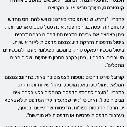
קונפורטס
, העורך הראשי של הקבוצה.
לדבריו, "נדרש שינוי תפיסתי בארגונים ויש להתייחס מחדש
לתחום ההדפסה בו. המדפסת אינה סמל סטטוס ארגוני יותר.
ניתן לצמצם את צריכת הדפים המודפסים בכמה דרכים:
ביטול מדפסות הזרקת דיו, צמצום מדפסות לייזר אישיות,
ביטול מכשירי פאקס סורקים ומכונות צילום; ומעבר למכשירים
משולבים. בדרך זו, ניתן לקבל חסכון משמעותי של חומרים
מתכלים".
קורונל פירט דרכים נוספות לצמצום בהוצאות בתחום: צמצום
המלאי, ניהול שלו באפן מושכל, ניהול שירות ותחזוקה.
לדבריו, "מעבר למרכזי הדפסה מנוהלים בלא בקרה אינו
מניב חיסכון". זאת, כי "נייר שמתפזר ליד המדפסות לא נאסף,
יש הרבה הדפסות כפולות, הדפסות שהתיישנו ובנוסף,
נערכות הדפסות פרטיות או הדפסות לא מורשות".
הפתרון, ציין קורונל, "מרכזי הדפסה חכמים. שירותי ההדפסה