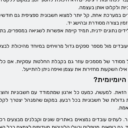
ות ולקלוט אותן בעצמה.
ם במערכת אחת, קל יותר למצוא חשבונית ספציפית גם חודשים
מין בצורה מסודרת ובהישג יד.
ידים נתונים ידנית, תמיד קיימת אפשרות לשגיאה במספרים, בת
ובדים מול מספר ספקים גדול מרוויחים במיוחד מהיכולת לבצע
ל מסודר של מסמכים עוזר גם בקבלת החלטות עסקיות. אם כל 
ילו השקעות מחזירות את עצמן ואיפה ניתן להתייעל.
היומיומית?
הזאת. למעשה, כמעט כל ארגון שמתמודד עם חשבוניות והוצאות
ת גדולות של חשבוניות בכל רבעון. במקום שהמנהל יצטרך לקלו
אמת.
תר. לעתים עובדים נמצאים באתרים שונים וקבלנים מבצעים 
ד. גם רופאים, מטפלים ובעלי קליניקות מעדיפים לצמצם ככל 