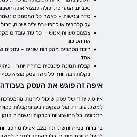
טכניים, המערכת יכולה למצוא את החשבוני
סדר ונגישות – כאשר כל המסמכים נשמרי
על קלסרים או לחפש במיילים ישנים, הכול ז
צמצום טעויות אנוש – כל עוד עובדים מקל
את הסיכון.
ריכוז מסמכים ממקורות שונים – עסקים שע
אחד.
קבלת תמונה פיננסית ברורה יותר – ניהו
בקלות רבה יותר על מה העסק מוציא כסף, א
איפה זה פוגש את העסק בעבודה 
אין סוג יחיד של עסק שיכול ליהנות מהמערכת 
למשל, עובדות מול ספקים רבים ומקבלות כמויו
התקופה, כל החשבוניות נסרקות ונשמרות בזמן 
בחברות בנייה ותשתיות המצב אפילו מורכב יו
לטפל בניירת מיידית, בלי להמתין לחזרה למשר