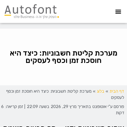
מערכת גבייה
הדפסת צ’קים
הפקדת צ’קים
קיפול ועיטוף
איסוף חשבוניות
הדפסה מאובטחת
מערכת קליטת חשבוניות: כיצד היא
חוסכת זמן וכסף לעסקים
דף הבית
»
בלוג
»
מערכת קליטת חשבוניות: כיצד היא חוסכת זמן וכסף
לעסקים
פורסם ע"י
אוטופונט
בתאריך
מרץ 29, 2026
בשעה
22:09
| זמן קריאה:
6
דקות