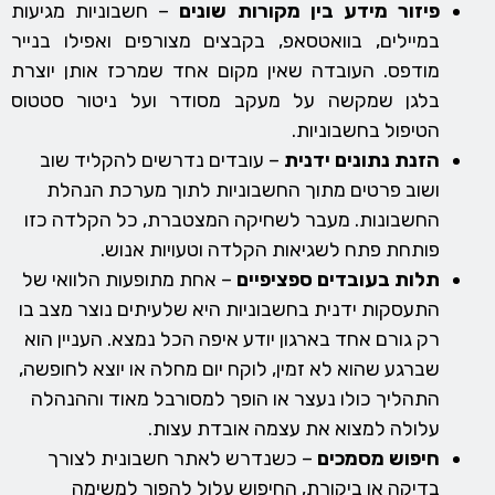
פיזור מידע בין מקורות שונים
– חשבוניות מגיעות
במיילים, בוואטסאפ, בקבצים מצורפים ואפילו בנייר
מודפס. העובדה שאין מקום אחד שמרכז אותן יוצרת
בלגן שמקשה על מעקב מסודר ועל ניטור סטטוס
הטיפול בחשבוניות.
הזנת נתונים ידנית
– עובדים נדרשים להקליד שוב
ושוב פרטים מתוך החשבוניות לתוך מערכת הנהלת
החשבונות. מעבר לשחיקה המצטברת, כל הקלדה כזו
פותחת פתח לשגיאות הקלדה וטעויות אנוש.
תלות בעובדים ספציפיים
– אחת מתופעות הלוואי של
התעסקות ידנית בחשבוניות היא שלעיתים נוצר מצב בו
רק גורם אחד בארגון יודע איפה הכל נמצא. העניין הוא
שברגע שהוא לא זמין, לוקח יום מחלה או יוצא לחופשה,
התהליך כולו נעצר או הופך למסורבל מאוד וההנהלה
עלולה למצוא את עצמה אובדת עצות.
חיפוש מסמכים
– כשנדרש לאתר חשבונית לצורך
בדיקה או ביקורת, החיפוש עלול להפוך למשימה