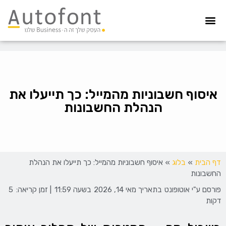
מערכת גבייה
הדפסת צ’קים
הפקדת צ’קים
קיפול ועיטוף
איסוף חשבוניות
הדפסה מאובטחת
איסוף חשבוניות מהמייל: כך תייעלו את
הנהלת החשבונות
דף הבית
»
בלוג
»
איסוף חשבוניות מהמייל: כך תייעלו את הנהלת
החשבונות
פורסם ע"י
אוטופונט
בתאריך
מאי 14, 2026
בשעה
11:59
| זמן קריאה:
5
דקות