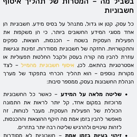
בשביל מה – המטרות של תהליך איסוף
חשבוניות
כל עסק, קטן או גדול, מתנהל על בסיס מידע. חשבוניות הן
אחד מסוגי המידע החשובים ביותר, כי הן משקפות את
הפעילות העסקית בשטח – הכנסות, הוצאות, ספקים
והתקשרויות. החזקה של חשבוניות מסודרות, זמינות ונגישות
עוזרת להבין מה קורה בעסק ולקבל החלטות תפעוליות או
אסטרטגיות בהתאם. לכן,
איסוף חשבוניות מהמייל
– לצד
מקורות נוספים – הוא תהליך הכרחי בתפקוד של מערך
הנהלת החשבונות בעסק, ממספר סיבות:
שליטה מלאה על המידע
– כאשר כל החשבוניות
מרוכזות במקום אחד, קל יותר לראות את התמונה
הכוללת של הפעילות העסקית. מעבר לנוחות, זה
מאפשר להבין בזמן אמת מה היקף ההוצאות וההכנסות,
לזהות שינויים ולהרגיש שליטה רבה יותר בתזרים.
זיהוי בעיות בזמן אמת
– חשבוניות לא מסודרות