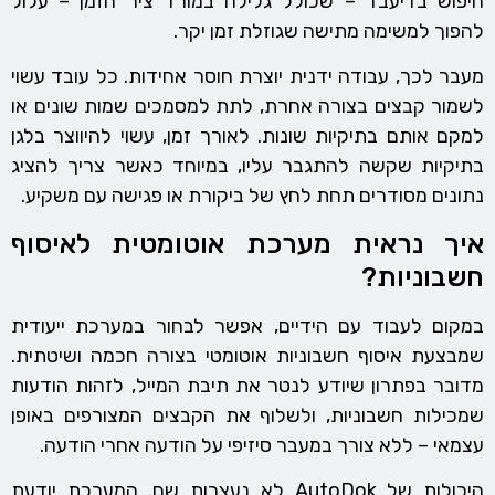
חיפוש בדיעבד – שכולל גלילה במורד ציר הזמן – עלול
להפוך למשימה מתישה שגוזלת זמן יקר.
מעבר לכך, עבודה ידנית יוצרת חוסר אחידות. כל עובד עשוי
לשמור קבצים בצורה אחרת, לתת למסמכים שמות שונים או
למקם אותם בתיקיות שונות. לאורך זמן, עשוי להיווצר בלגן
בתיקיות שקשה להתגבר עליו, במיוחד כאשר צריך להציג
נתונים מסודרים תחת לחץ של ביקורת או פגישה עם משקיע.
איך נראית מערכת אוטומטית לאיסוף
חשבוניות?
במקום לעבוד עם הידיים, אפשר לבחור במערכת ייעודית
שמבצעת איסוף חשבוניות אוטומטי בצורה חכמה ושיטתית.
מדובר בפתרון שיודע לנטר את תיבת המייל, לזהות הודעות
שמכילות חשבוניות, ולשלוף את הקבצים המצורפים באופן
עצמאי – ללא צורך במעבר סיזיפי על הודעה אחרי הודעה.
היכולות של AutoDok לא נעצרות שם. המערכת יודעת