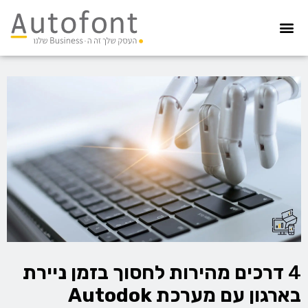
מערכת גבייה
הדפסת צ’קים
הפקדת צ’קים
קיפול ועיטוף
איסוף חשבוניות
הדפסה מאובטחת
4
דרכים מהירות לחסוך בזמן ניירת
בארגון עם מערכת Autodok