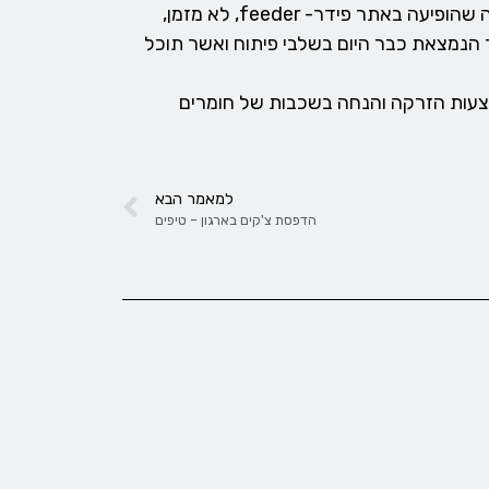
מעתידה הבלתי מוגבל של ההדפסה בתלת מימד אפשר להתרשם מכתבות רבות המופיעות ברשת, לדוגמא כתבה שהופיעה באתר פידר- feeder, לא מזמן,
נמצאת כבר היום בשלבי פיתוח ואשר תוכל
צעות הזרקה והנחה בשכבות של חומרים
למאמר הבא
הדפסת צ'קים בארגון – טיפים