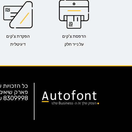
הדפסת צ'קים
הפקדת צ'קים
על נייר חלק
דיגיטלית
פארק שיאים
8309998
שע