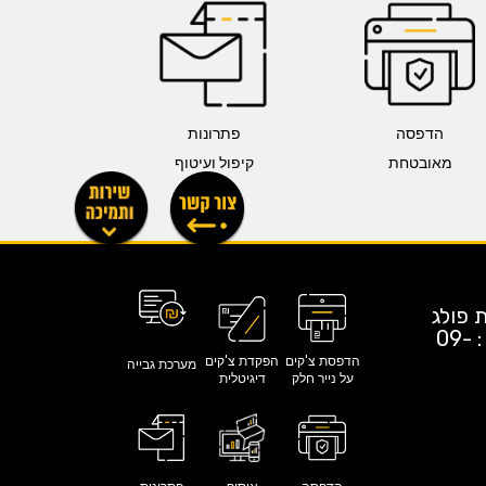
הדפסה
פתרונות
מאובטחת
קיפול ועיטוף
 יד חרוצים 27 נתניה א.ת פולג
| פקס : 09-
הדפסת צ'קים
הפקדת צ'קים
מערכת גבייה
על נייר חלק
דיגיטלית